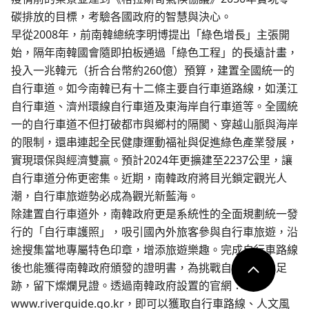
ESG
據點
碳排放的目標，考驗各國政府的智慧與決心。
會員中心
我的最愛
幣別
新台幣（TWD）
登入
美元（USD）
繁中
简中
En