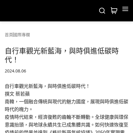
Velo
維樂產品
首頁
國際專欄
五維度測試
系列介紹
自行車觀光新藍海，與時俱進低碳時
代！
關於我們
商品總覽
2024.08.06
商務聯繫
關於維樂
自行車觀光新藍海，與時俱進低碳時代！
撰文 蔡若蘋
國際專欄
專業技術
南韓，一個融合傳統與現代的魅力國度，展現與時俱進低碳
時代的魄力。
最新消息
聯絡我們
疫情時代結束，經濟復甦的齒輪不斷轉動。全球健康與環保
意識抬頭，與地球永續共生已成集體共識。如何快速恢復至
疫情前的榮景並達到《格拉斯哥氣候協議》2050年實現零