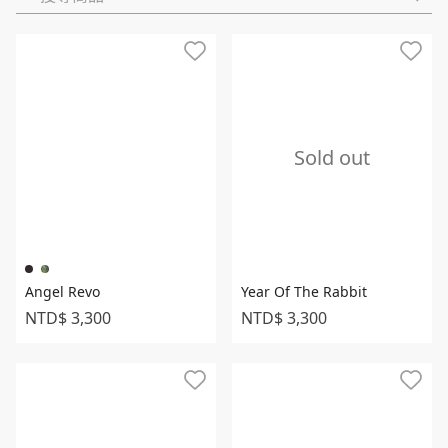
ESG
據點
美學
價格高至低
會員中心
專業
特價商品
我的最愛
休閒
上架時間（新-舊）
Sold out
配件
上架時間（舊-新）
幣別
新台幣（TWD）
登入
美元（USD）
Angel Revo
Year Of The Rabbit
繁中
简中
En
NTD$ 3,300
NTD$ 3,300