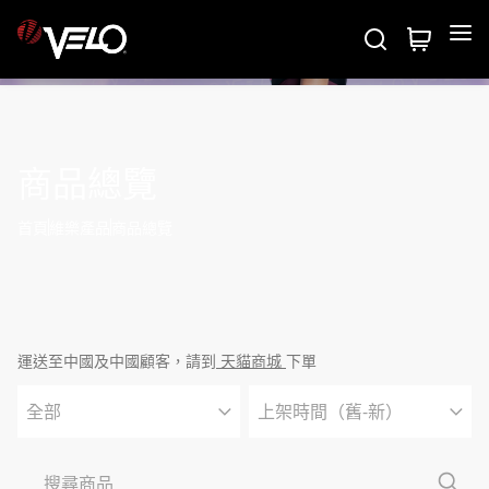
Velo
維樂產品
商品總覽
五維度測試
系列介紹
首頁
維樂產品
商品總覽
關於我們
商品總覽
商務聯繫
關於維樂
運送至中國及中國顧客，請到
天貓商城
下單
國際專欄
專業技術
全部
上架時間（舊-新）
最新消息
聯絡我們
全部
價格低至高