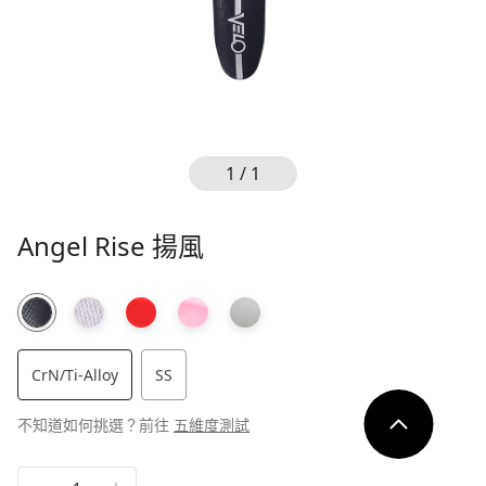
ESG
據點
會員中心
我的最愛
1 / 1
幣別
Angel Rise 揚風
新台幣（TWD）
登入
美元（USD）
繁中
简中
En
CrN/Ti-Alloy
SS
不知道如何挑選？前往
五維度測試